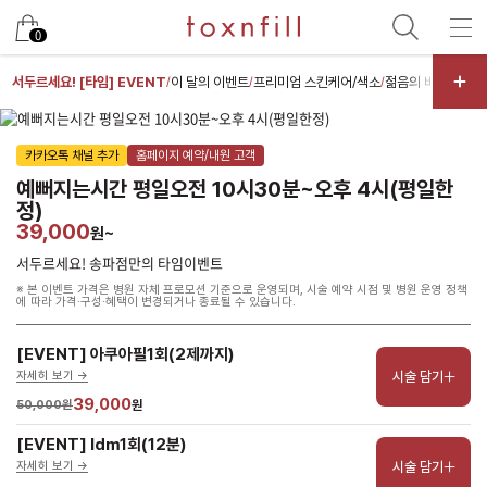
남은 시술/관리권 예약
0
남은 시술/관리권 종류 선택
서두르세요! [타임] EVENT
이 달의 이벤트
프리미엄 스킨케어/색소
젊음의 비결 [스킨부
/
/
/
리프팅
카카오톡 채널 추가
홈페이지 예약/내원 고객
색소
예뻐지는시간 평일오전 10시30분~오후 4시(평일한
제모
정)
39,000
원~
여드름/모공
서두르세요! 송파점만의 타임이벤트
스킨부스터
※ 본 이벤트 가격은 병원 자체 프로모션 기준으로 운영되며, 시술 예약 시점 및 병원 운영 정책
에 따라 가격·구성·혜택이 변경되거나 종료될 수 있습니다.
스킨케어
체형
[EVENT] 아쿠아필1회(2제까지)
항노화수액
시술 담기
자세히 보기 ->
39,000
50,000원
원
기타
[EVENT] ldm1회(12분)
시술 담기
자세히 보기 ->