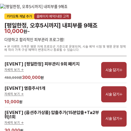
카카오톡 채널 추가
홈페이지 예약/내원 고객
[평일한정, 오후5시까지] 내피부를 9해죠
10,000
원~
다양하고 합리적인 피부관리 프로그램!
※ 본 이벤트 가격은 병원 자체 프로모션 기준으로 운영되며, 시술 예약 시점 및 병원 운영 정책
에 따라 가격·구성·혜택이 변경되거나 종료될 수 있습니다.
[EVENT] [평일한정] 피부관리 9회 패키지
시술 담기
자세히 보기 ->
300,000
450,000원
원
[EVENT] 염증주사1개
시술 담기
자세히 보기 ->
10,000
원
[EVENT] (옵션추가상품) 압출추가(15분압출+Ta2부
위)1회
시술 담기
자세히 보기 ->
30,000
원