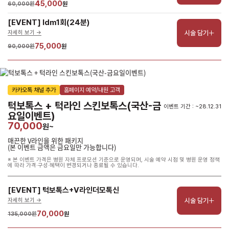
45,000
60,000원
원
[EVENT] ldm1회(24분)
시술 담기
자세히 보기 ->
75,000
90,000원
원
카카오톡 채널 추가
홈페이지 예약/내원 고객
턱보톡스 + 턱라인 스킨보톡스(국산-금
이벤트 기간 : ~28.12.31
요일이벤트)
70,000
원~
매끈한 V라인을 위한 패키지
(본 이벤트 금액은 금요일만 가능합니다)
※ 본 이벤트 가격은 병원 자체 프로모션 기준으로 운영되며, 시술 예약 시점 및 병원 운영 정책
에 따라 가격·구성·혜택이 변경되거나 종료될 수 있습니다.
[EVENT] 턱보톡스+V라인더모톡신
시술 담기
자세히 보기 ->
70,000
135,000원
원