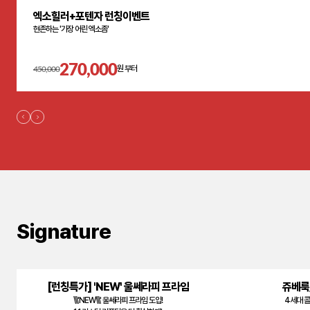
엑소힐러+포텐자 런칭이벤트
현존하는 '가장 어린 엑소좀'
270,000
450,000
원 부터
Signature
[런칭특가] 'NEW' 울쎄라피 프라임
쥬베룩
\\\'NEW\\\' 울쎄라피 프라임 도입!
4세대 