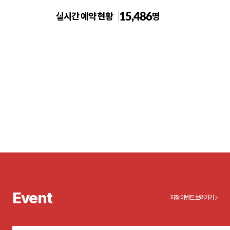
15,486
실시간 예약 현황
명
톡스앤필의원 송파점
Event
지점 이벤트 보러가기