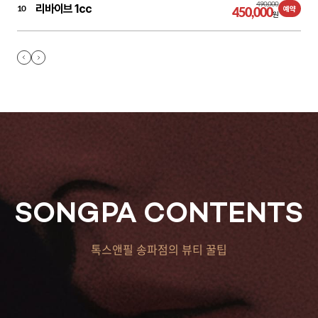
490,000
리바이브 1cc
10
450,000
예약
원
SONGPA CONTENTS
톡스앤필 송파점의 뷰티 꿀팁