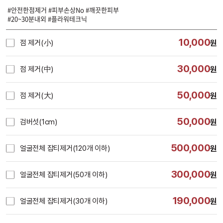
#안전한점제거 #피부손상No #깨끗한피부
#20~30분내외 #플라워테크닉
10,000
점 제거(小)
원
30,000
점 제거(中)
원
50,000
점 제거(大)
원
50,000
검버섯(1cm)
원
500,000
얼굴전체 잡티제거(120개 이하)
원
300,000
얼굴전체 잡티제거(50개 이하)
원
190,000
얼굴전체 잡티제거(30개 이하)
원