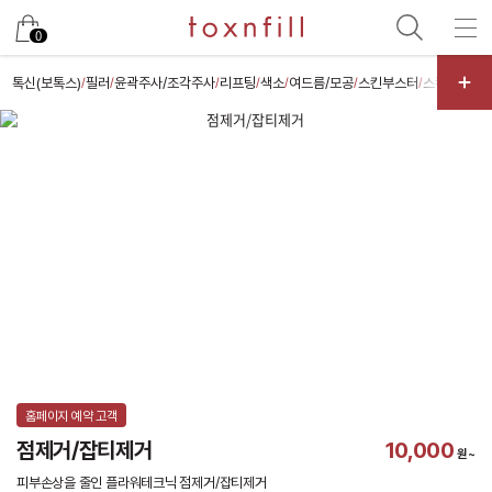
카카오
0
톡신(보톡스)
필러
윤곽주사/조각주사
리프팅
색소
여드름/모공
스킨부스터
스킨케어
체
/
/
/
/
/
/
/
/
홈페이지 예약 고객
점제거/잡티제거
10,000
원~
피부손상을 줄인 플라워테크닉 점제거/잡티제거