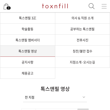
0
톡스앤필 3正
의사 & 직원 소개
학술활동
공부하는 톡스앤필
톡스앤필 앰버서더
전후사진
톡스앤필 영상
칭찬/불만 접수
공지사항
지점소개·오시는길
채용공고
톡스앤필 영상