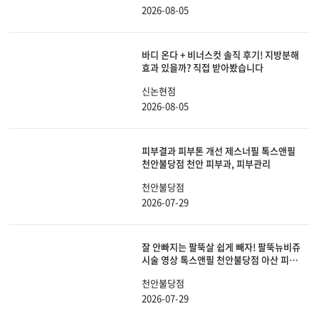
2026-08-05
바디 온다 + 비너스컷 솔직 후기! 지방분해
효과 있을까? 직접 받아봤습니다
신논현점
2026-08-05
피부결과 피부톤 개선 제스너필 톡스앤필
천안불당점 천안 피부과, 피부관리
천안불당점
2026-07-29
잘 안빠지는 팔뚝살 쉽게 빼자! 팔뚝뉴비쥬
시술 영상 톡스앤필 천안불당점 아산 피부
과, 비만
천안불당점
2026-07-29