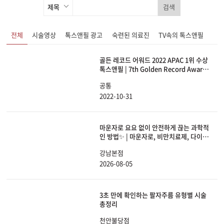
검색
전체
시술영상
톡스앤필 광고
숙련된 의료진
TV속의 톡스앤필
골든 레코드 어워드 2022 APAC 1위 수상
톡스앤필 | 7th Golden Record Award
2022 Accelerated Growth Award
공통
APAC 1st
2022-10-31
마운자로 요요 없이 안전하게 끊는 과학적
인 방법✨ | 마운자로, 비만치료제, 다이어
트, 체중감량
강남본점
2026-08-05
3초 만에 확인하는 팔자주름 유형별 시술
총정리
천안불당점